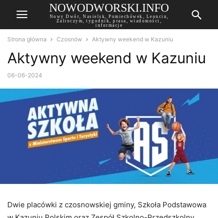
NOWODWORSKI.INFO
Nowy Dwór, Nasielsk, Pomiechówek, Leoncin,
Zalroczym, tygodnik, prasa, wiadomości,
informacje
Strona główna
Czosnów
Aktywny weekend w Kazuniu
Aktywny weekend w Kazuniu
06-06-2024
Dwie placówki z czosnowskiej gminy, Szkoła Podstawowa
w Kazuniu Polskim oraz Zespół Szkolno-Przedszkolny