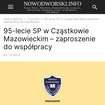
NOWODWORSKI.INFO
Nowy Dwór, Nasielsk, Pomiechówek, Leoncin,
Zalroczym, tygodnik, prasa, wiadomości,
informacje
Strona główna
Czosnów
95-lecie SP w Cząstkowie Mazowieckim –
zaproszenie do współpracy
95-lecie SP w Cząstkowie
Mazowieckim – zaproszenie
do współpracy
04-12-2024