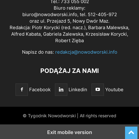
Tel.: 733 055 002
Biuro reklamy:
biuro@nowodworski.info
, tel. 512-405-972
oraz ul. Przejazd 5, Nowy Dwór Maz.
Redakcja: Piotr Korycki (red. nacz.), Barbara Malewska,
Alfred Kabata, Gabriela Zalewska, Krzesisław Korycki,
Robert Zięba
Napisz do nas:
redakcja@nowodworski.info
PODĄŻAJ ZA NAMI
Facebook
Linkedin
Youtube
© Tygodnik Nowodworski | All rights reserved
Exit mobile version