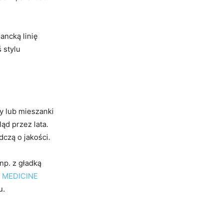
ancką linię
 stylu
y lub mieszanki
ąd przez lata.
czą o jakości.
np. z gładką
e
MEDICINE
u.