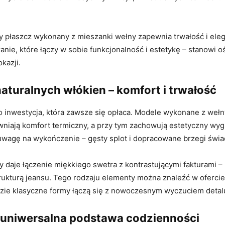
 płaszcz wykonany z mieszanki wełny zapewnia trwałość i eleg
ranie, które łączy w sobie funkcjonalność i estetykę – stanowi oś
kazji.
aturalnych włókien – komfort i trwałość
o inwestycja, która zawsze się opłaca. Modele wykonane z wełn
niają komfort termiczny, a przy tym zachowują estetyczny wygl
uwagę na wykończenie – gęsty splot i dopracowane brzegi świad
y daje łączenie miękkiego swetra z kontrastującymi fakturami – 
trukturą jeansu. Tego rodzaju elementy można znaleźć w oferci
dzie klasyczne formy łączą się z nowoczesnym wyczuciem detal
 uniwersalna podstawa codzienności