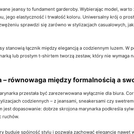
ane jeansy to fundament garderoby. Wybierając model, warto
u, jego elastyczność i trwałość koloru. Uniwersalny krój o pr
zwężeniu sprawdzi się zarówno w stylizacjach casualowych, jak 
nsy stanowią łącznik między elegancją a codziennym luzem. W p
narką lub prostym t-shirtem tworzą zestaw, który nie wymaga 
 – równowaga między formalnością a s
rynarka przestała być zarezerwowana wyłącznie dla biura. Cor
tylizacjach codziennych – z jeansami, sneakersami czy swetrem
em jest dopasowanie: dobrze skrojona marynarka podkreśla sylw
c ruchów.
ry buduje spójność stylu i pozwala zachować elegancję nawet w