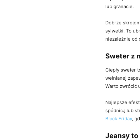
lub granacie.
Dobrze skrojony
sylwetki. To ub
niezależnie od o
Sweter z n
Ciepły sweter t
wełnianej zapew
Warto zwrócić 
Najlepsze efekt
spódnicą lub s
Black Friday
, g
Jeansy to