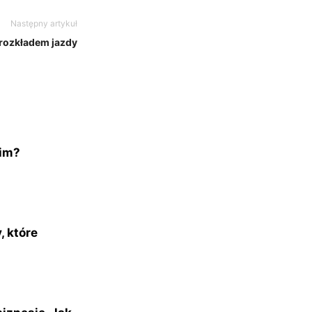
Następny artykuł
rozkładem jazdy
kim?
, które