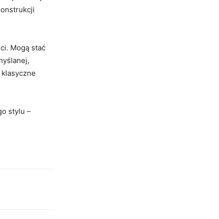
onstrukcji
ci. Mogą stać
yślanej,
 klasyczne
o stylu –