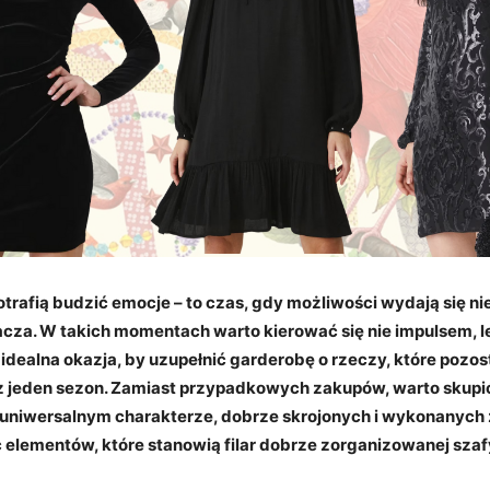
rafią budzić emocje – to czas, gdy możliwości wydają się ni
acza. W takich momentach warto kierować się nie impulsem, l
 idealna okazja, by uzupełnić garderobę o rzeczy, które pozo
ez jeden sezon. Zamiast przypadkowych zakupów, warto skupić
 uniwersalnym charakterze, dobrze skrojonych i wykonanych 
ć elementów, które stanowią filar dobrze zorganizowanej szaf