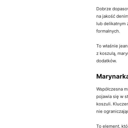
Dobrze dopasow
na jakość denim
lub delikatnym 
formalnych.
To właśnie jea
z koszulą, mary
dodatków.
Marynarka
Współczesna ma
pojawia się w s
koszuli. Klucz
nie ograniczają
To element, któ