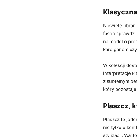
Klasyczna
Niewiele ubrań
fason sprawdzi 
na model o pros
kardiganem czy
W kolekcji dost
interpretacje k
z subtelnym det
który pozostaje
Płaszcz, k
Płaszcz to jed
nie tylko o kom
stylizacji. War