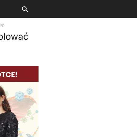
day
polować