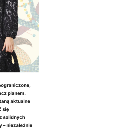
eograniczone,
ecz planem.
staną aktualne
 się
z solidnych
y – niezależnie