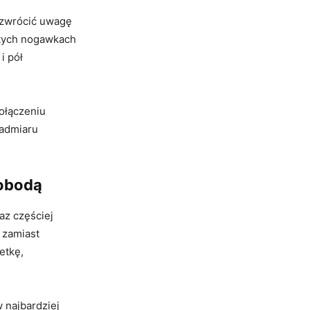
 zwrócić uwagę
ostych nogawkach
i pół
ołączeniu
nadmiaru
wobodą
az częściej
 zamiast
etkę,
 najbardziej