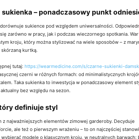
 sukienka – ponadczasowy punkt odniesi
 dorównuje sukience pod względem uniwersalności. Odpowied
się zarówno w pracy, jak i podczas wieczornego spotkania. War
tym kroju, który można stylizować na wiele sposobów – z mary
 skórzaną kurtką.
ępnej tutaj:
https://wearmedicine.com/s/czarne-sukienki-damsk
lasycznej czerni w różnych formach: od minimalistycznych kroj
alem. Taka sukienka to inwestycja w ponadczasowy element styl
 aktualny bez względu na sezon.
tóry definiuje styl
en z najważniejszych elementów zimowej garderoby. Decyduje
forcie, ale też o pierwszym wrażeniu – to on najczęściej stanow
to wybierać modele o klasycznym kroju, w neutralnych barwach: 