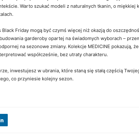
kście. Warto szukać modeli z naturalnych tkanin, o miękkiej k
talach.
 Black Friday mogą być czymś więcej niż okazją do oszczędnoś
udowania garderoby opartej na świadomych wyborach – przem
i odpornej na sezonowe zmiany. Kolekcje MEDICINE pokazują, że
terpretować współcześnie, bez utraty charakteru.
ze, inwestujesz w ubrania, które staną się stałą częścią Twojeg
tego, co przyniesie kolejny sezon.