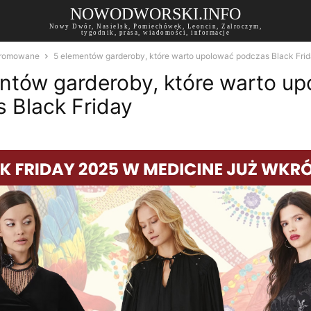
NOWODWORSKI.INFO
Nowy Dwór, Nasielsk, Pomiechówek, Leoncin, Zalroczym,
tygodnik, prasa, wiadomości, informacje
romowane
5 elementów garderoby, które warto upolować podczas Black Fri
ntów garderoby, które warto u
 Black Friday