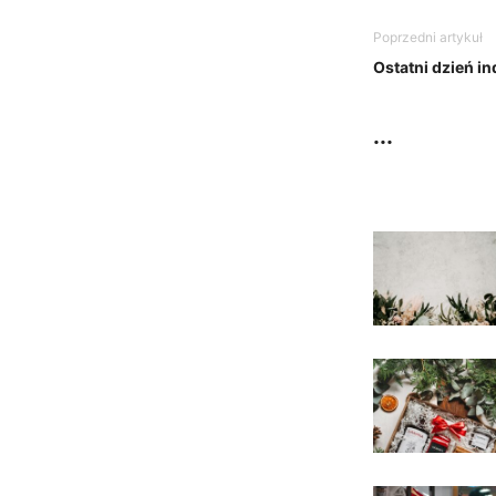
Poprzedni artykuł
Ostatni dzień i
...