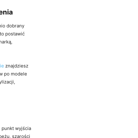
enia
nio dobrany
to postawić
narką,
ie
znajdziesz
ów po modele
izacji,
i punkt wyjścia
beżu, szarości