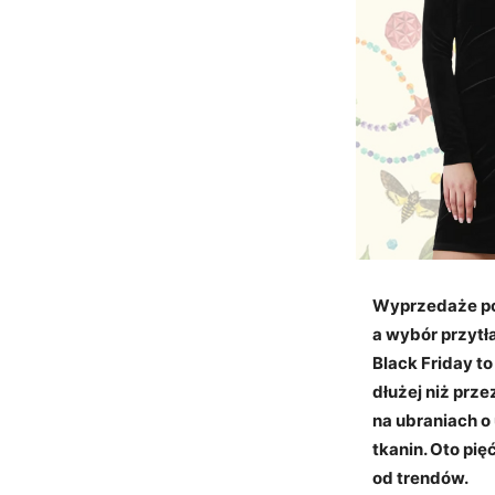
Wyprzedaże pot
a wybór przytł
Black Friday to
dłużej niż prz
na ubraniach o
tkanin. Oto pię
od trendów.