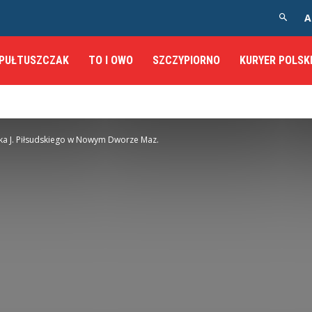
A
PUŁTUSZCZAK
TO I OWO
SZCZYPIORNO
KURYER POLSK
ka J. Piłsudskiego w Nowym Dworze Maz.