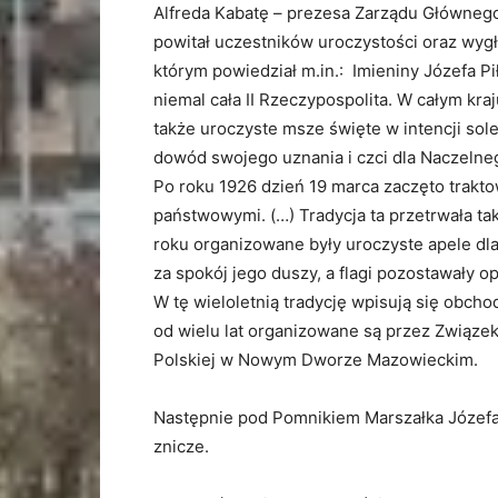
Alfreda Kabatę – prezesa Zarządu Głównego 
powitał uczestników uroczystości oraz wygł
którym powiedział m.in.: Imieniny Józefa P
niemal cała II Rzeczypospolita. W całym kra
także uroczyste msze święte w intencji sole
dowód swojego uznania i czci dla Naczelne
Po roku 1926 dzień 19 marca zaczęto trakt
państwowymi. (…) Tradycja ta przetrwała ta
roku organizowane były uroczyste apele dl
za spokój jego duszy, a flagi pozostawały 
W tę wieloletnią tradycję wpisują się obch
od wielu lat organizowane są przez Związe
Polskiej w Nowym Dworze Mazowieckim.
Następnie pod Pomnikiem Marszałka Józefa 
znicze.