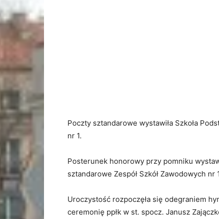
Poczty sztandarowe wystawiła Szkoła Pods
nr 1.
Posterunek honorowy przy pomniku wystawi
sztandarowe Zespół Szkół Zawodowych nr 1 
Uroczystość rozpoczęła się odegraniem h
ceremonię ppłk w st. spocz. Janusz Zajączko