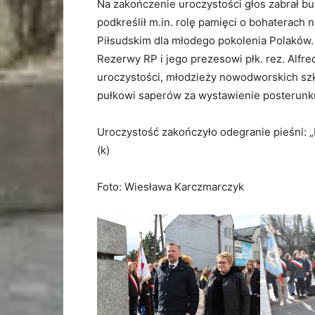
Na zakończenie uroczystości głos zabrał bu
podkreślił m.in. rolę pamięci o bohaterach
Piłsudskim dla młodego pokolenia Polaków
Rezerwy RP i jego prezesowi płk. rez. Alfr
uroczystości, młodzieży nowodworskich szk
pułkowi saperów za wystawienie posterun
Uroczystość zakończyło odegranie pieśni: „
(k)
Foto: Wiesława Karczmarczyk