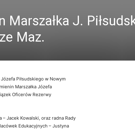
n Marszałka J. Piłsuds
ze Maz.
a Józefa Piłsudskiego w Nowym
mienin Marszałka Józefa
wiązek Oficerów Rezerwy
a – Jacek Kowalski, oraz radna Rady
 Placówek Edukacyjnych – Justyna