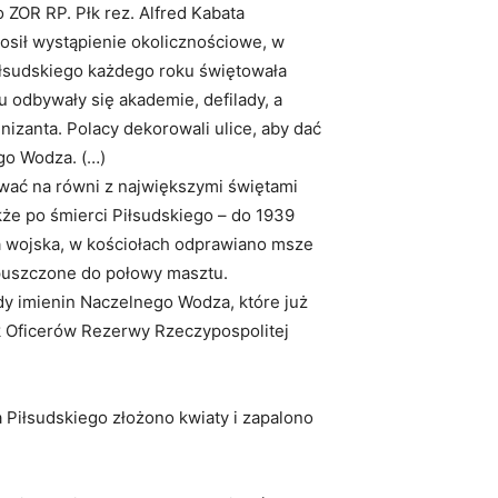
ZOR RP. Płk rez. Alfred Kabata
osił wystąpienie okolicznościowe, w
iłsudskiego każdego roku świętowała
ju odbywały się akademie, defilady, a
nizanta. Polacy dekorowali ulice, aby dać
go Wodza. (…)
ować na równi z największymi świętami
kże po śmierci Piłsudskiego – do 1939
a wojska, w kościołach odprawiano msze
opuszczone do połowy masztu.
ody imienin Naczelnego Wodza, które już
k Oficerów Rezerwy Rzeczypospolitej
Piłsudskiego złożono kwiaty i zapalono