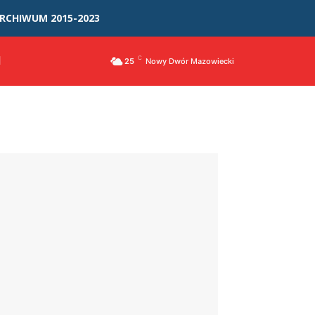
RCHIWUM 2015-2023
I
C
25
Nowy Dwór Mazowiecki