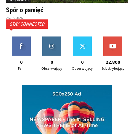
Po sąsiedzku
Spór o pamięć
26-03-2026
STAY CONNECTED
0
0
0
22,800
Fani
Obserwujący
Obserwujący
Subskrybujący