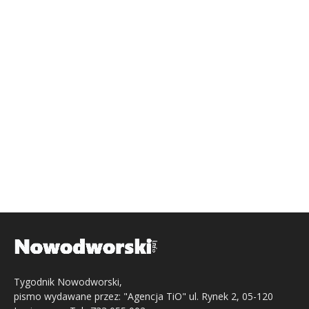
Tygodnik Nowodworski,
pismo wydawane przez: "Agencja TiO" ul. Rynek 2, 05-120