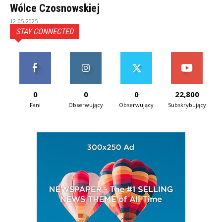
Wólce Czosnowskiej
12-05-2025
STAY CONNECTED
0
0
0
22,800
Fani
Obserwujący
Obserwujący
Subskrybujący