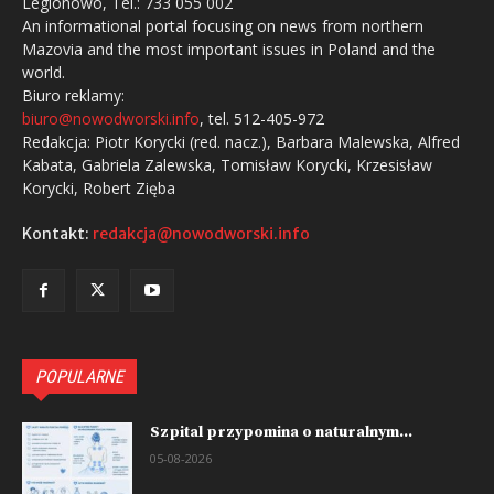
Legionowo, Tel.: 733 055 002
An informational portal focusing on news from northern
Mazovia and the most important issues in Poland and the
world.
Biuro reklamy:
biuro@nowodworski.info
, tel. 512-405-972
Redakcja: Piotr Korycki (red. nacz.), Barbara Malewska, Alfred
Kabata, Gabriela Zalewska, Tomisław Korycki, Krzesisław
Korycki, Robert Zięba
Kontakt:
redakcja@nowodworski.info
POPULARNE
Szpital przypomina o naturalnym...
05-08-2026