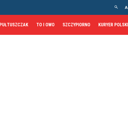
A
PUŁTUSZCZAK
TO I OWO
SZCZYPIORNO
KURYER POLSK