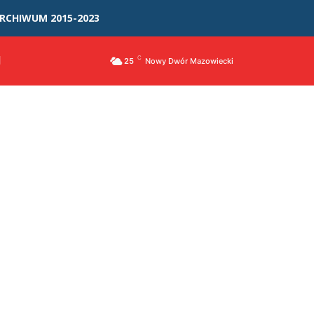
RCHIWUM 2015-2023
I
C
25
Nowy Dwór Mazowiecki