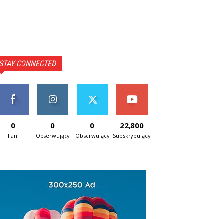
STAY CONNECTED
0
0
0
22,800
Fani
Obserwujący
Obserwujący
Subskrybujący