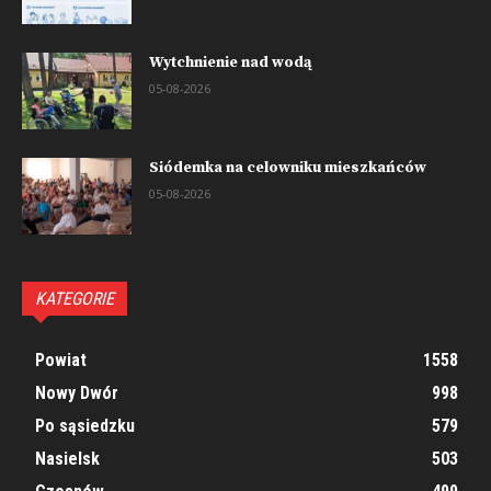
Wytchnienie nad wodą
05-08-2026
Siódemka na celowniku mieszkańców
05-08-2026
KATEGORIE
Powiat
1558
Nowy Dwór
998
Po sąsiedzku
579
Nasielsk
503