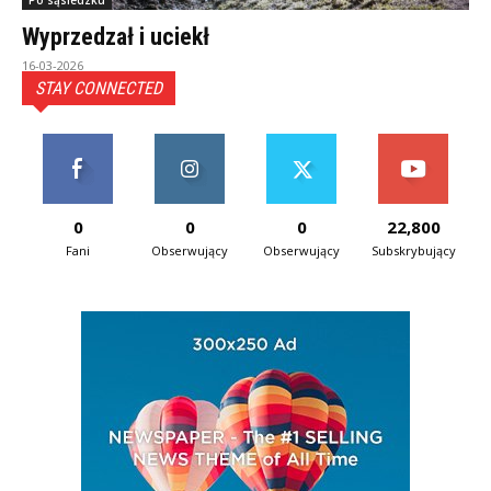
Po sąsiedzku
Wyprzedzał i uciekł
16-03-2026
STAY CONNECTED
0
0
0
22,800
Fani
Obserwujący
Obserwujący
Subskrybujący