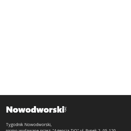
Tygodnik Nowodworski,
pismo wydawane przez: "Agencja TiO" ul. Rynek 2, 05-120