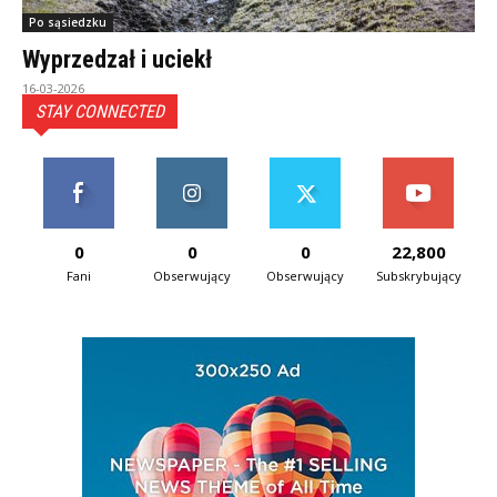
Po sąsiedzku
Wyprzedzał i uciekł
16-03-2026
STAY CONNECTED
0
0
0
22,800
Fani
Obserwujący
Obserwujący
Subskrybujący