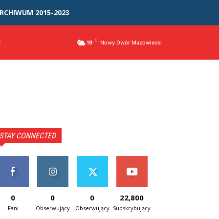
RCHIWUM 2015-2023
I
C
19
Nowy Dwór Mazowiecki
STAY CONNECTED
0
0
0
22,800
Fani
Obserwujący
Obserwujący
Subskrybujący