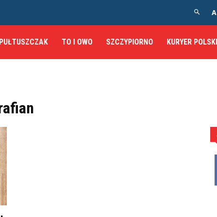
A
PUŁTUSZCZAK
TO I OWO
SZCZYPIORNO
KURYER POLSK
rafian