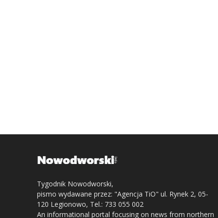
Tygodnik Nowodworski,
pismo wydawane przez: "Agencja TiO" ul. Rynek 2, 05-
120 Legionowo, Tel.: 733 055 002
An informational portal focusing on news from northern