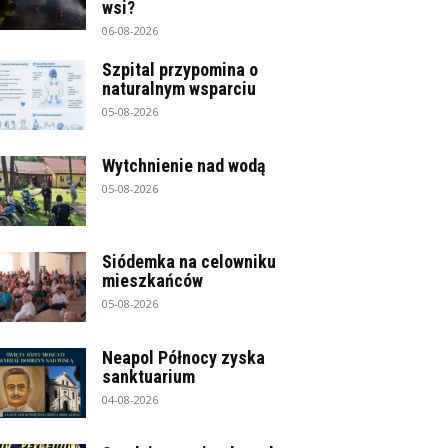
wsi?
06-08-2026
Szpital przypomina o
naturalnym wsparciu
05-08-2026
Wytchnienie nad wodą
05-08-2026
Siódemka na celowniku
mieszkańców
05-08-2026
Neapol Północy zyska
sanktuarium
04-08-2026