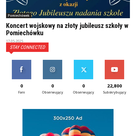
Pomiechówek
Koncert wojskowy na złoty jubileusz szkoły w
Pomiechówku
17-05-2025
STAY CONNECTED
0
0
0
22,800
Fani
Obserwujący
Obserwujący
Subskrybujący