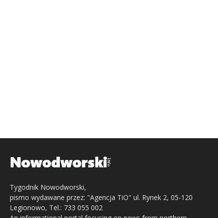
Tygodnik Nowodworski,
pismo wydawane przez: "Agencja TiO" ul. Rynek 2, 05-120
Legionowo, Tel.: 733 055 002
An informational portal focusing on news from northern