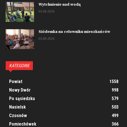
Wytchnienie nad wodą
05-08-2026
Siódemka na celowniku mieszkańców
05-08-2026
KATEGORIE
Powiat
1558
Nowy Dwór
998
Po sąsiedzku
579
Nasielsk
503
Czosnów
499
Pomiechówek
366