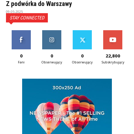
Z podwórka do Warszawy
09-05-2025
STAY CONNECTED
0
0
0
22,800
Fani
Obserwujący
Obserwujący
Subskrybujący