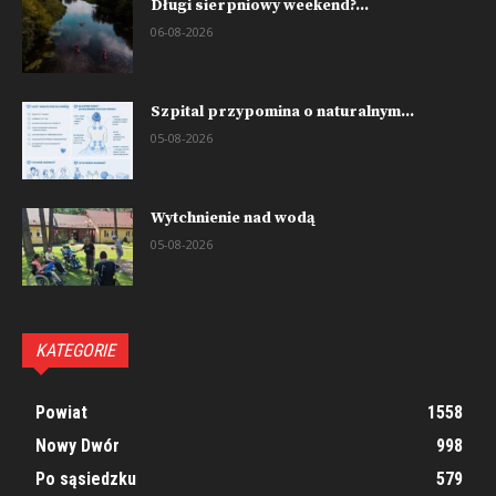
Długi sierpniowy weekend?...
06-08-2026
Szpital przypomina o naturalnym...
05-08-2026
Wytchnienie nad wodą
05-08-2026
KATEGORIE
Powiat
1558
Nowy Dwór
998
Po sąsiedzku
579