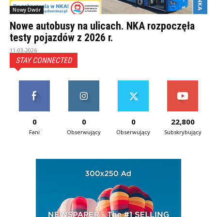
Nowy Dwór
Nowe autobusy na ulicach. NKA rozpoczęła
testy pojazdów z 2026 r.
11-03-2026
STAY CONNECTED
0
0
0
22,800
Fani
Obserwujący
Obserwujący
Subskrybujący