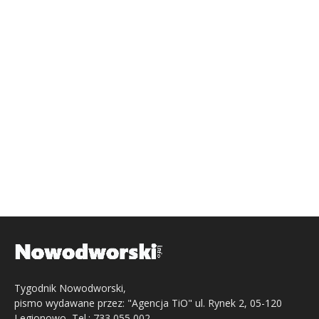
Tygodnik Nowodworski,
pismo wydawane przez: "Agencja TiO" ul. Rynek 2, 05-120
Legionowo, Tel.: 733 055 002