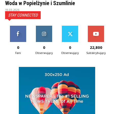
Woda w Popielżynie i Szumlinie
19-03-2026
STAY CONNECTED
0
0
0
22,800
Fani
Obserwujący
Obserwujący
Subskrybujący