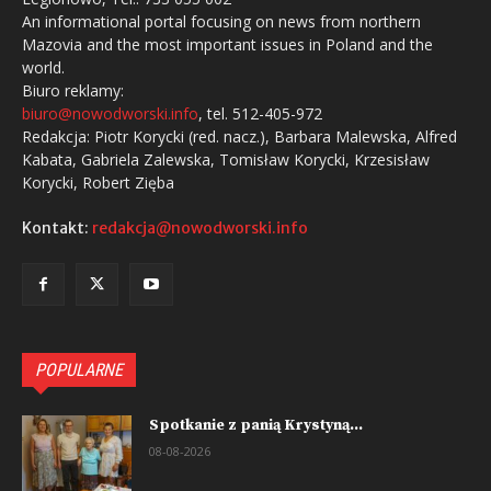
An informational portal focusing on news from northern
Mazovia and the most important issues in Poland and the
world.
Biuro reklamy:
biuro@nowodworski.info
, tel. 512-405-972
Redakcja: Piotr Korycki (red. nacz.), Barbara Malewska, Alfred
Kabata, Gabriela Zalewska, Tomisław Korycki, Krzesisław
Korycki, Robert Zięba
Kontakt:
redakcja@nowodworski.info
POPULARNE
Spotkanie z panią Krystyną...
08-08-2026