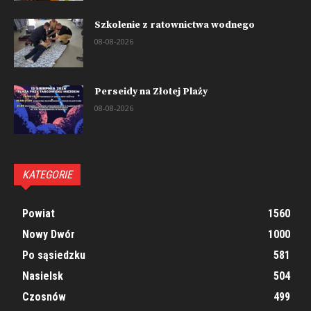
Szkolenie z ratownictwa wodnego
08-08-2026
Perseidy na Złotej Plaży
08-08-2026
KATEGORIE
Powiat
1560
Nowy Dwór
1000
Po sąsiedzku
581
Nasielsk
504
Czosnów
499