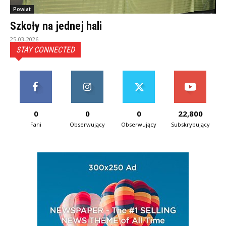
Powiat
Szkoły na jednej hali
25-03-2026
STAY CONNECTED
0
0
0
22,800
Fani
Obserwujący
Obserwujący
Subskrybujący