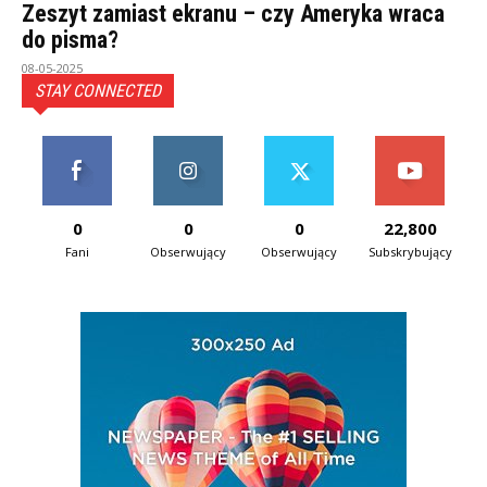
Zeszyt zamiast ekranu – czy Ameryka wraca
do pisma?
08-05-2025
STAY CONNECTED
0
0
0
22,800
Fani
Obserwujący
Obserwujący
Subskrybujący