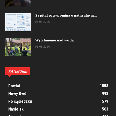
Szpital przypomina o naturalnym...
05-08-2026
Wytchnienie nad wodą
05-08-2026
KATEGORIE
Powiat
1558
Nowy Dwór
998
Po sąsiedzku
579
Nasielsk
503