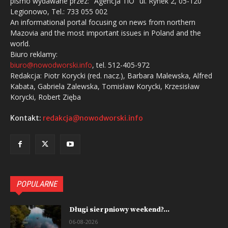
pismo wydawane przez: "Agencja TiO" ul. Rynek 2, 05-120
Legionowo, Tel.: 733 055 002
An informational portal focusing on news from northern
Mazovia and the most important issues in Poland and the
world.
Biuro reklamy:
biuro@nowodworski.info
, tel. 512-405-972
Redakcja: Piotr Korycki (red. nacz.), Barbara Malewska, Alfred
Kabata, Gabriela Zalewska, Tomisław Korycki, Krzesisław
Korycki, Robert Zięba
Kontakt:
redakcja@nowodworski.info
POPULARNE
Długi sierpniowy weekend?...
06-08-2026