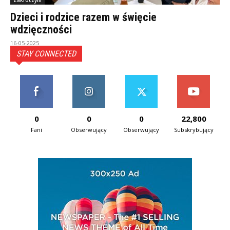
Zakroczym
Dzieci i rodzice razem w święcie
wdzięczności
16-05-2025
STAY CONNECTED
0
0
0
22,800
Fani
Obserwujący
Obserwujący
Subskrybujący