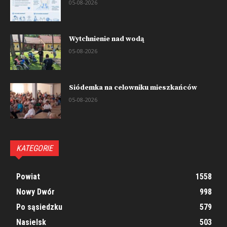
05-08-2026
Wytchnienie nad wodą
05-08-2026
Siódemka na celowniku mieszkańców
05-08-2026
KATEGORIE
Powiat
1558
Nowy Dwór
998
Po sąsiedzku
579
Nasielsk
503