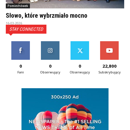
Pomiechówek
Słowo, które wybrzmiało mocno
16-03-2026
STAY CONNECTED
0
0
0
22,800
Fani
Obserwujący
Obserwujący
Subskrybujący