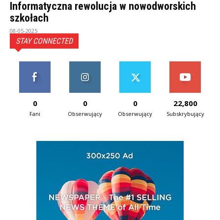
Informatyczna rewolucja w nowodworskich
szkołach
08-05-2025
STAY CONNECTED
0
0
0
22,800
Fani
Obserwujący
Obserwujący
Subskrybujący