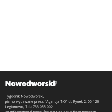
Tygodnik Nowodworski,
pismo wydawane przez: "Agencja TiO" ul. Rynek 2, 05-120
Legionowo, Tel.: 733 055 002
An informational portal focusing on news from northern