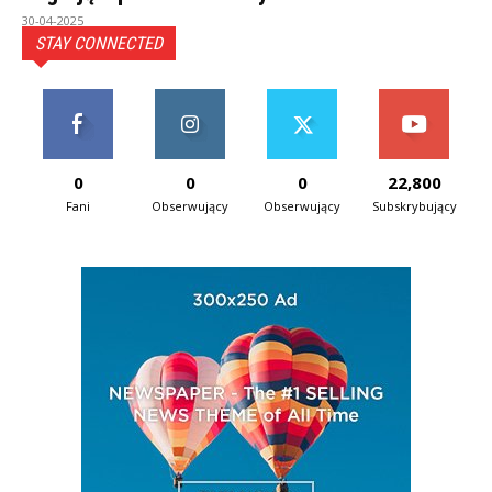
30-04-2025
STAY CONNECTED
0
0
0
22,800
Fani
Obserwujący
Obserwujący
Subskrybujący