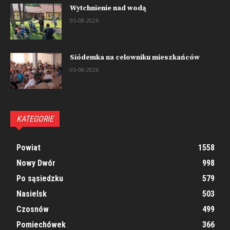
Wytchnienie nad wodą
05-08-2026
Siódemka na celowniku mieszkańców
05-08-2026
KATEGORIE
Powiat
1558
Nowy Dwór
998
Po sąsiedzku
579
Nasielsk
503
Czosnów
499
Pomiechówek
366