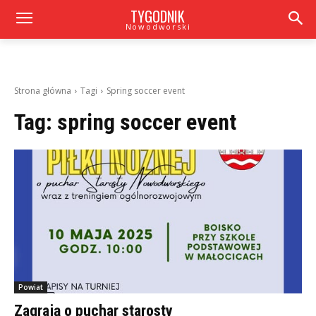
TYGODNIK
Nowodworski
Strona główna
Tagi
Spring soccer event
Tag:
spring soccer event
Powiat
Zagrają o puchar starosty