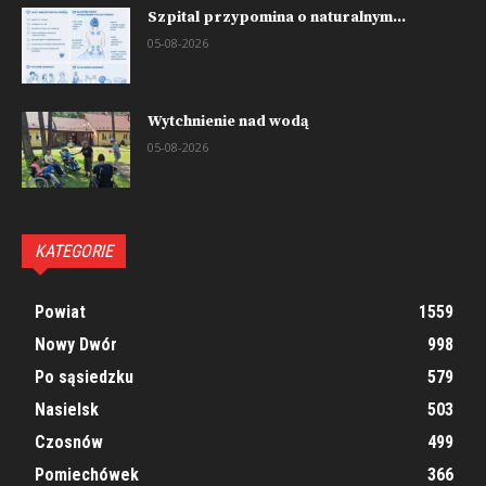
Szpital przypomina o naturalnym...
05-08-2026
Wytchnienie nad wodą
05-08-2026
KATEGORIE
Powiat
1559
Nowy Dwór
998
Po sąsiedzku
579
Nasielsk
503
Czosnów
499
Pomiechówek
366