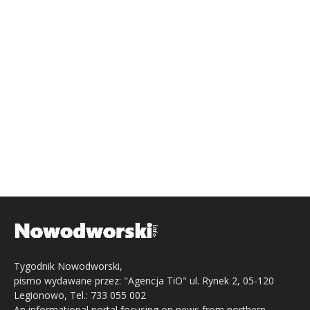
Tygodnik Nowodworski,
pismo wydawane przez: "Agencja TiO" ul. Rynek 2, 05-120
Legionowo, Tel.: 733 055 002
An informational portal focusing on news from northern