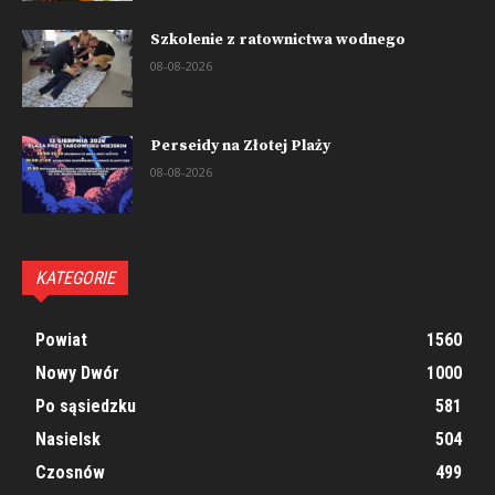
Szkolenie z ratownictwa wodnego
08-08-2026
Perseidy na Złotej Plaży
08-08-2026
KATEGORIE
Powiat
1560
Nowy Dwór
1000
Po sąsiedzku
581
Nasielsk
504
Czosnów
499