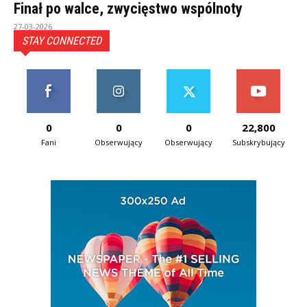
Finał po walce, zwycięstwo wspólnoty
27-03-2026
STAY CONNECTED
0
0
0
22,800
Fani
Obserwujący
Obserwujący
Subskrybujący