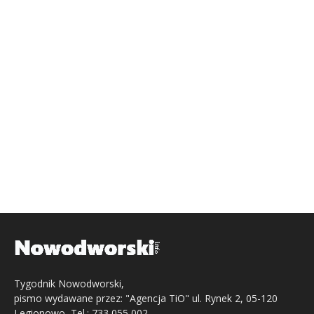
Tygodnik Nowodworski,
pismo wydawane przez: "Agencja TiO" ul. Rynek 2, 05-120
Legionowo, Tel.: 733 055 002