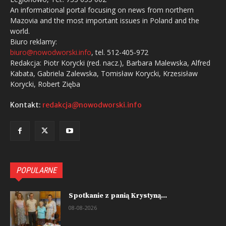
An informational portal focusing on news from northern
Mazovia and the most important issues in Poland and the
world.
Biuro reklamy:
biuro@nowodworski.info
, tel. 512-405-972
Redakcja: Piotr Korycki (red. nacz.), Barbara Malewska, Alfred
Kabata, Gabriela Zalewska, Tomisław Korycki, Krzesisław
Korycki, Robert Zięba
Kontakt:
redakcja@nowodworski.info
POPULARNE
Spotkanie z panią Krystyną...
08-08-2026