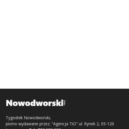
Tygodnik Nowodworski,
pismo wydawane przez: "Agencja TiO" ul. Rynek 2, 05-120