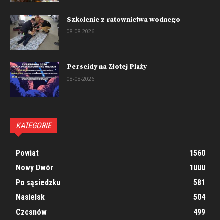
Szkolenie z ratownictwa wodnego
08-08-2026
Perseidy na Złotej Plaży
08-08-2026
KATEGORIE
Powiat
1560
Nowy Dwór
1000
Po sąsiedzku
581
Nasielsk
504
Czosnów
499