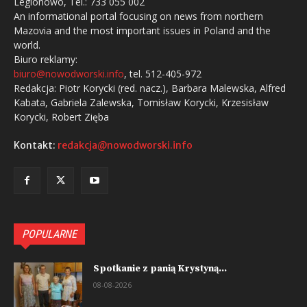
Legionowo, Tel.: 733 055 002
An informational portal focusing on news from northern
Mazovia and the most important issues in Poland and the
world.
Biuro reklamy:
biuro@nowodworski.info
, tel. 512-405-972
Redakcja: Piotr Korycki (red. nacz.), Barbara Malewska, Alfred
Kabata, Gabriela Zalewska, Tomisław Korycki, Krzesisław
Korycki, Robert Zięba
Kontakt:
redakcja@nowodworski.info
POPULARNE
Spotkanie z panią Krystyną...
08-08-2026