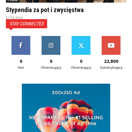
Powiat
Stypendia za pot i zwycięstwa
27-03-2026
STAY CONNECTED
0
0
0
22,800
Fani
Obserwujący
Obserwujący
Subskrybujący