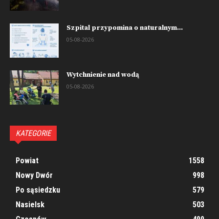
Szpital przypomina o naturalnym...
05-08-2026
Wytchnienie nad wodą
05-08-2026
KATEGORIE
Powiat
1558
Nowy Dwór
998
Po sąsiedzku
579
Nasielsk
503