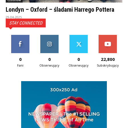
Czosnów
Londyn – Oxford – śladami Harrego Pottera
29-04-2025
STAY CONNECTED
0
0
0
22,800
Fani
Obserwujący
Obserwujący
Subskrybujący