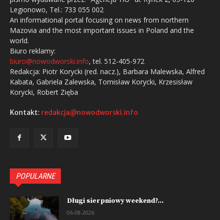
Legionowo, Tel.: 733 055 002
An informational portal focusing on news from northern
Mazovia and the most important issues in Poland and the
world.
Biuro reklamy:
biuro@nowodworski.info
, tel. 512-405-972
Redakcja: Piotr Korycki (red. nacz.), Barbara Malewska, Alfred
Kabata, Gabriela Zalewska, Tomisław Korycki, Krzesisław
Korycki, Robert Zięba
Kontakt:
redakcja@nowodworski.info
POPULARNE
Długi sierpniowy weekend?...
06-08-2026