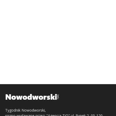
Tygodnik Nowodworski,
pismo wydawane przez: "Agencja TiO" ul. Rynek 2, 05-120