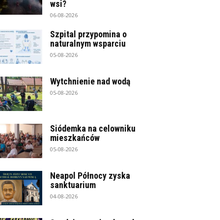
wsi?
06-08-2026
Szpital przypomina o
naturalnym wsparciu
05-08-2026
Wytchnienie nad wodą
05-08-2026
Siódemka na celowniku
mieszkańców
05-08-2026
Neapol Północy zyska
sanktuarium
04-08-2026