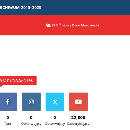
RCHIWUM 2015-2023
I
C
21.3
Nowy Dwór Mazowiecki
STAY CONNECTED
0
0
0
22,800
Fani
Obserwujący
Obserwujący
Subskrybujący