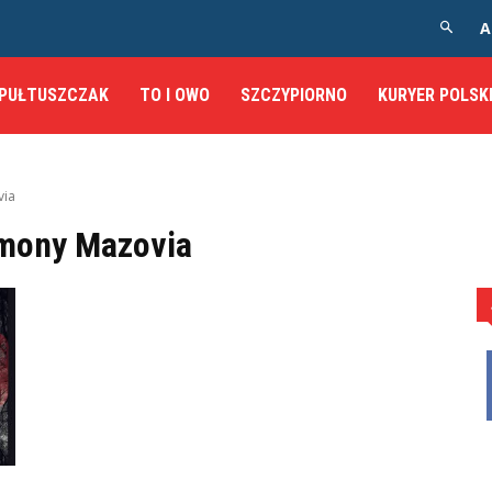
A
PUŁTUSZCZAK
TO I OWO
SZCZYPIORNO
KURYER POLSK
via
mony Mazovia