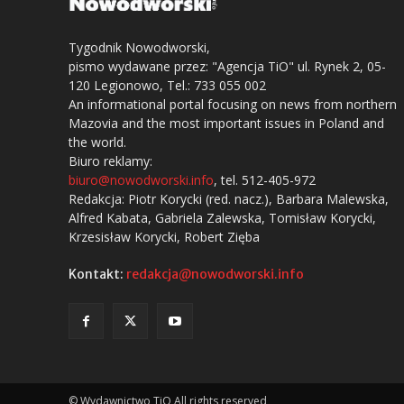
Tygodnik Nowodworski,
pismo wydawane przez: "Agencja TiO" ul. Rynek 2, 05-
120 Legionowo, Tel.: 733 055 002
An informational portal focusing on news from northern
Mazovia and the most important issues in Poland and
the world.
Biuro reklamy:
biuro@nowodworski.info
, tel. 512-405-972
Redakcja: Piotr Korycki (red. nacz.), Barbara Malewska,
Alfred Kabata, Gabriela Zalewska, Tomisław Korycki,
Krzesisław Korycki, Robert Zięba
Kontakt:
redakcja@nowodworski.info
© Wydawnictwo TiO All rights reserved