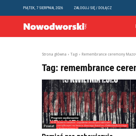
PIĄTEK, 7 SIERPNIA, 2026
ZALOGUJ SIĘ / DOŁĄCZ
Strona główna
Tagi
Remembrance ceremony Mazo
Tag:
remembrance cere
Powiat