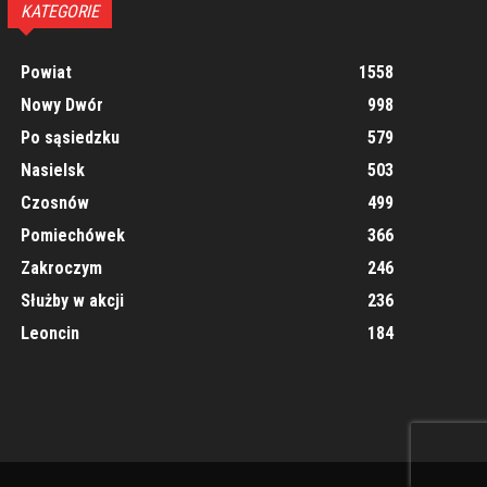
KATEGORIE
Powiat
1558
Nowy Dwór
998
Po sąsiedzku
579
Nasielsk
503
Czosnów
499
Pomiechówek
366
Zakroczym
246
Służby w akcji
236
Leoncin
184