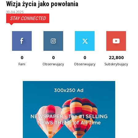
Wizja życia jako powołania
30-04-2025
STAY CONNECTED
0
0
0
22,800
Fani
Obserwujący
Obserwujący
Subskrybujący