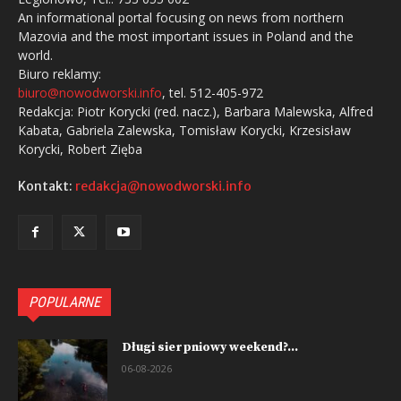
An informational portal focusing on news from northern
Mazovia and the most important issues in Poland and the
world.
Biuro reklamy:
biuro@nowodworski.info
, tel. 512-405-972
Redakcja: Piotr Korycki (red. nacz.), Barbara Malewska, Alfred
Kabata, Gabriela Zalewska, Tomisław Korycki, Krzesisław
Korycki, Robert Zięba
Kontakt:
redakcja@nowodworski.info
POPULARNE
Długi sierpniowy weekend?...
06-08-2026