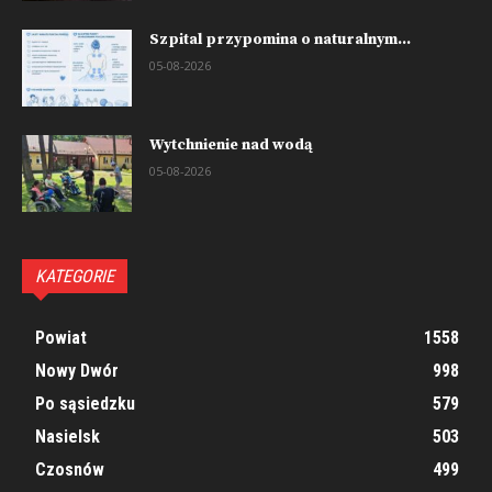
Szpital przypomina o naturalnym...
05-08-2026
Wytchnienie nad wodą
05-08-2026
KATEGORIE
Powiat
1558
Nowy Dwór
998
Po sąsiedzku
579
Nasielsk
503
Czosnów
499