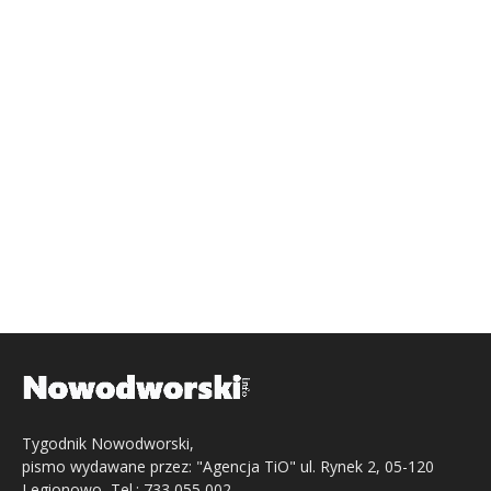
Tygodnik Nowodworski,
pismo wydawane przez: "Agencja TiO" ul. Rynek 2, 05-120
Legionowo, Tel.: 733 055 002