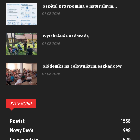
Szpital przypomina o naturalnym...
05-08-2026
Wytchnienie nad wodą
05-08-2026
Siódemka na celowniku mieszkańców
05-08-2026
KATEGORIE
Powiat
1558
Nowy Dwór
998
Po sąsiedzku
579