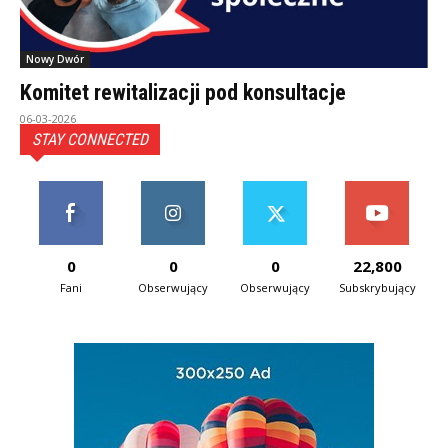
Nowy Dwór
Komitet rewitalizacji pod konsultacje
06-03-2026
STAY CONNECTED
0
0
0
22,800
Fani
Obserwujący
Obserwujący
Subskrybujący