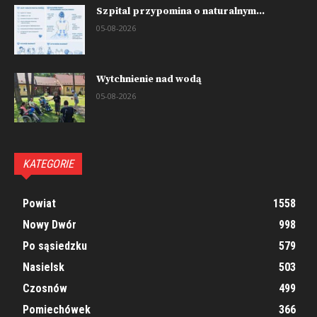
Szpital przypomina o naturalnym...
05-08-2026
Wytchnienie nad wodą
05-08-2026
KATEGORIE
Powiat
1558
Nowy Dwór
998
Po sąsiedzku
579
Nasielsk
503
Czosnów
499
Pomiechówek
366