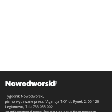
Tygodnik Nowodworski,
pismo wydawane przez: "Agencja TiO" ul. Rynek 2, 05-120
Legionowo, Tel.: 733 055 002
An informational portal focusing on news from northern