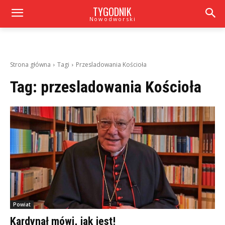
TYGODNIK
Nowodworski
Strona główna
Tagi
Przesladowania Kościoła
Tag:
przesladowania Kościoła
Powiat
Kardynał mówi, jak jest!