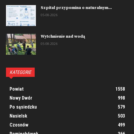
Szpital przypomina o naturalnym...
05-08-2026
Wytchnienie nad wodą
05-08-2026
KATEGORIE
Powiat
1558
Nowy Dwór
998
Po sąsiedzku
579
Nasielsk
503
Czosnów
499
Pomiechówek
366