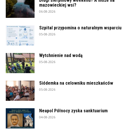
Długi sierpniowy weekend? A może na
mazowieckiej wsi?
06-08-2026
Szpital przypomina o naturalnym wsparciu
05-08-2026
Wytchnienie nad wodą
05-08-2026
Siódemka na celowniku mieszkańców
05-08-2026
Neapol Północy zyska sanktuarium
04-08-2026