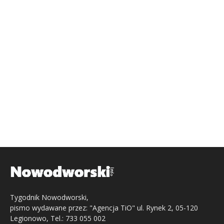
Tygodnik Nowodworski,
pismo wydawane przez: "Agencja TiO" ul. Rynek 2, 05-120
Legionowo, Tel.: 733 055 002