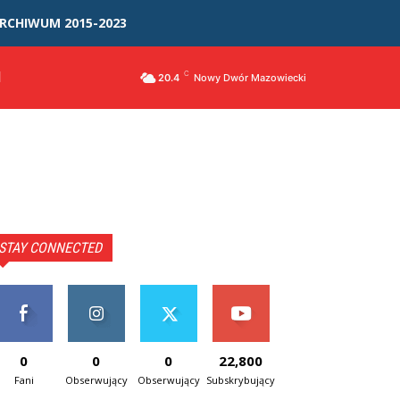
RCHIWUM 2015-2023
I
C
20.4
Nowy Dwór Mazowiecki
STAY CONNECTED
0
0
0
22,800
Fani
Obserwujący
Obserwujący
Subskrybujący