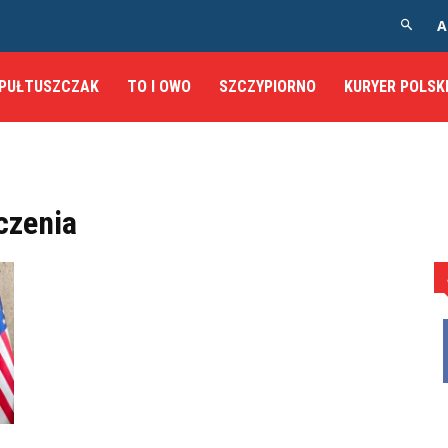
A
PUŁTUSZCZAK
TO I OWO
SZCZYPIORNO
KURYER POLSK
czenia