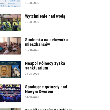
05-08-2026
Wytchnienie nad wodą
05-08-2026
Siódemka na celowniku
mieszkańców
05-08-2026
Neapol Północy zyska
sanktuarium
04-08-2026
Spadające gwiazdy nad
Nowym Dworem
04-08-2026