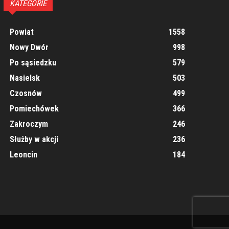
KATEGORIE
Powiat
1558
Nowy Dwór
998
Po sąsiedzku
579
Nasielsk
503
Czosnów
499
Pomiechówek
366
Zakroczym
246
Służby w akcji
236
Leoncin
184