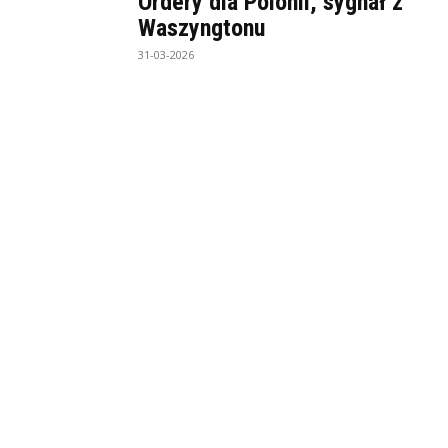
Ordery dla Polonii, sygnał z
Waszyngtonu
31-03-2026