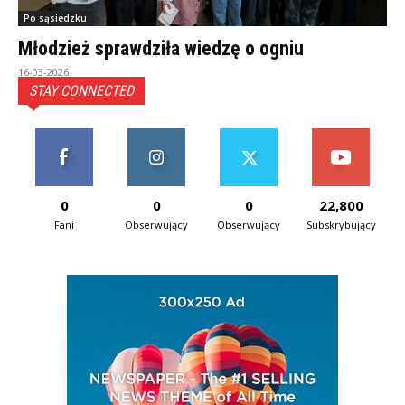
Po sąsiedzku
Młodzież sprawdziła wiedzę o ogniu
16-03-2026
STAY CONNECTED
0
0
0
22,800
Fani
Obserwujący
Obserwujący
Subskrybujący