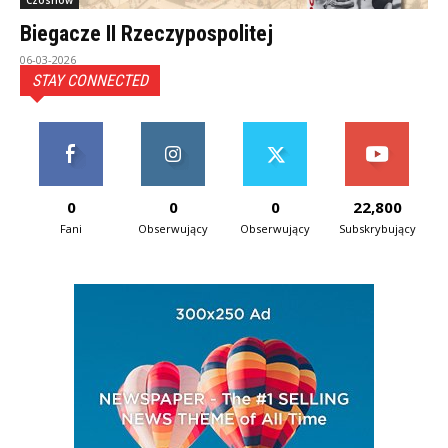
Czosnów
Biegacze II Rzeczypospolitej
06-03-2026
STAY CONNECTED
0
0
0
22,800
Fani
Obserwujący
Obserwujący
Subskrybujący