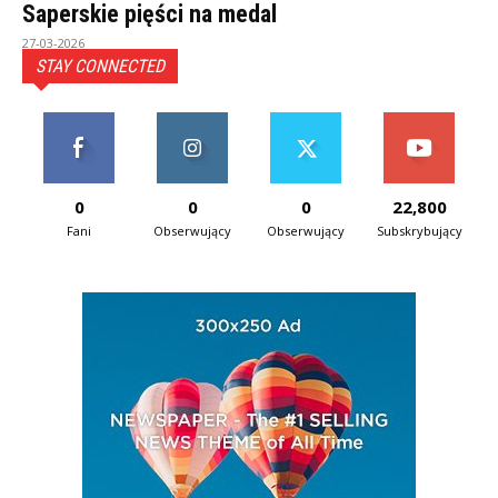
Saperskie pięści na medal
27-03-2026
STAY CONNECTED
0
0
0
22,800
Fani
Obserwujący
Obserwujący
Subskrybujący