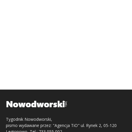
Tygodnik Nowodworski,
pismo wydawane przez: "Agencja TiO" ul. Rynek 2, 05-120
Legionowo, Tel.: 733 055 002