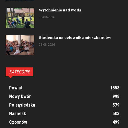
Wytchnienie nad wodą
05-08-2026
Siódemka na celowniku mieszkańców
05-08-2026
KATEGORIE
Powiat
1558
Nowy Dwór
998
Po sąsiedzku
579
Nasielsk
503
Czosnów
499