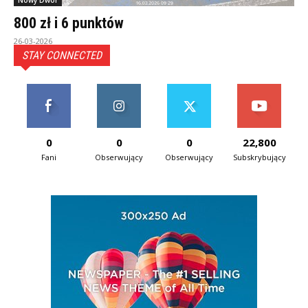
Nowy Dwór
800 zł i 6 punktów
26-03-2026
STAY CONNECTED
0
0
0
22,800
Fani
Obserwujący
Obserwujący
Subskrybujący