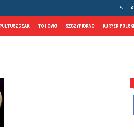
A
PUŁTUSZCZAK
TO I OWO
SZCZYPIORNO
KURYER POLSK