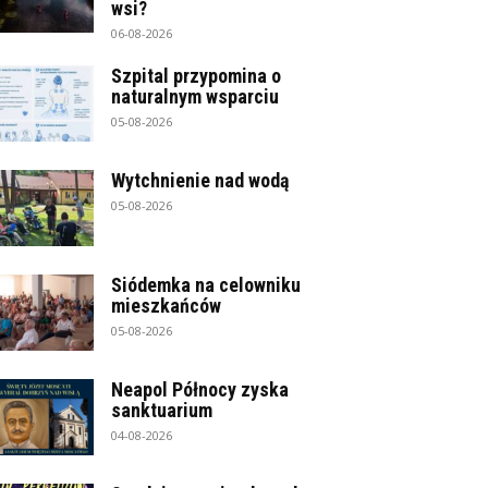
wsi?
06-08-2026
Szpital przypomina o
naturalnym wsparciu
05-08-2026
Wytchnienie nad wodą
05-08-2026
Siódemka na celowniku
mieszkańców
05-08-2026
Neapol Północy zyska
sanktuarium
04-08-2026