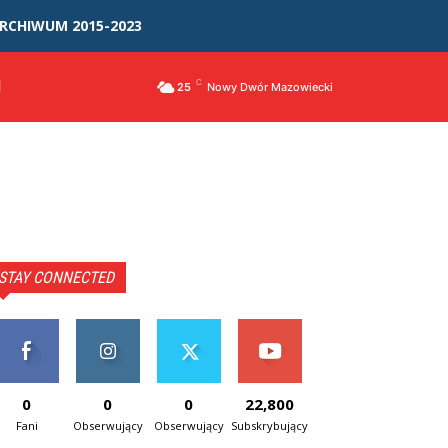
RCHIWUM 2015-2023
I
C
25
Nowy Dwór Mazowiecki
STAY CONNECTED
0
0
0
22,800
Fani
Obserwujący
Obserwujący
Subskrybujący