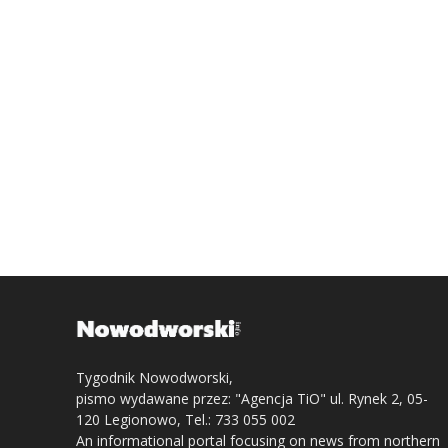
Tygodnik Nowodworski,
pismo wydawane przez: "Agencja TiO" ul. Rynek 2, 05-
120 Legionowo, Tel.: 733 055 002
An informational portal focusing on news from northern