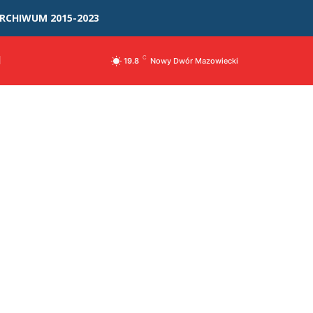
RCHIWUM 2015-2023
I
C
19.8
Nowy Dwór Mazowiecki