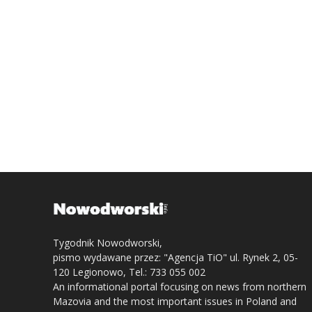
Tygodnik Nowodworski,
pismo wydawane przez: "Agencja TiO" ul. Rynek 2, 05-
120 Legionowo, Tel.: 733 055 002
An informational portal focusing on news from northern
Mazovia and the most important issues in Poland and