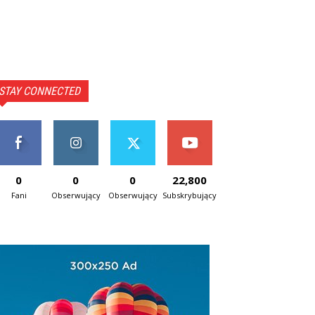
STAY CONNECTED
0
0
0
22,800
Fani
Obserwujący
Obserwujący
Subskrybujący