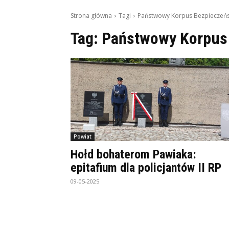
Strona główna
Tagi
Państwowy Korpus Bezpieczeń
Tag:
Państwowy Korpus
Powiat
Hołd bohaterom Pawiaka:
epitafium dla policjantów II RP
09-05-2025