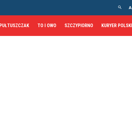
A
PUŁTUSZCZAK
TO I OWO
SZCZYPIORNO
KURYER POLSK