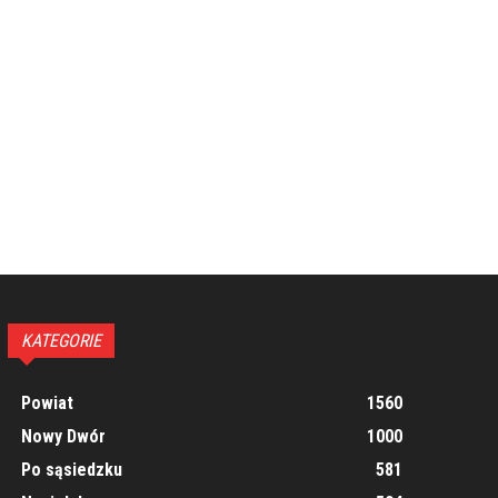
KATEGORIE
Powiat
1560
Nowy Dwór
1000
Po sąsiedzku
581