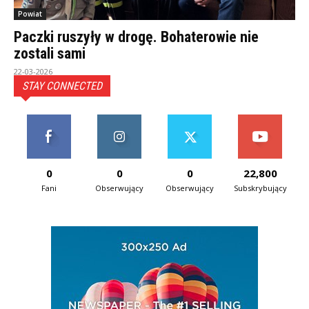
Powiat
Paczki ruszyły w drogę. Bohaterowie nie
zostali sami
22-03-2026
STAY CONNECTED
0
0
0
22,800
Fani
Obserwujący
Obserwujący
Subskrybujący