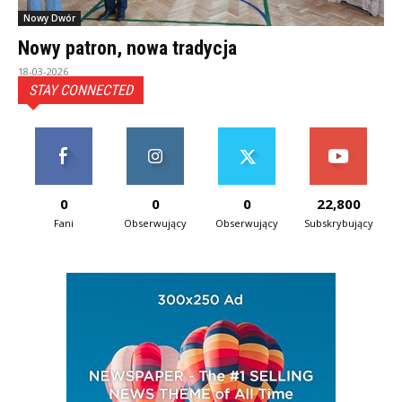
Nowy Dwór
Nowy patron, nowa tradycja
18-03-2026
STAY CONNECTED
0
0
0
22,800
Fani
Obserwujący
Obserwujący
Subskrybujący