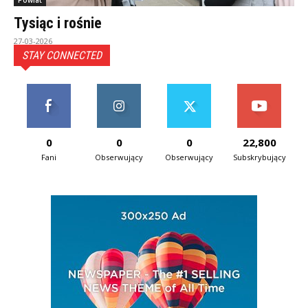
Powiat
Tysiąc i rośnie
27-03-2026
STAY CONNECTED
0
0
0
22,800
Fani
Obserwujący
Obserwujący
Subskrybujący