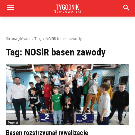
TYGODNIK
Nowodworski
Strona główna
Tagi
NOSiR basen zawody
Tag:
NOSiR basen zawody
Powiat
Basen rozstrzygnął rywalizację