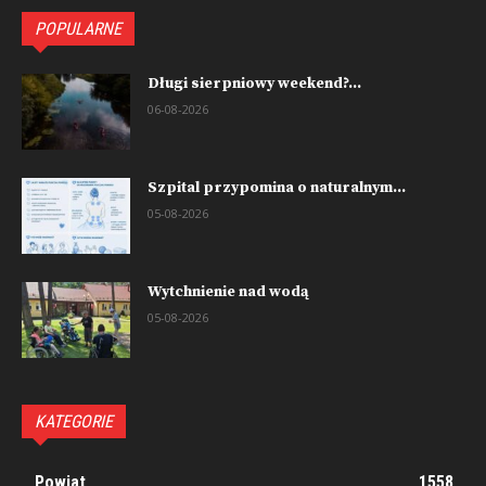
POPULARNE
Długi sierpniowy weekend?...
06-08-2026
Szpital przypomina o naturalnym...
05-08-2026
Wytchnienie nad wodą
05-08-2026
KATEGORIE
Powiat
1558