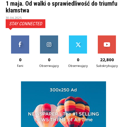
1 maja. Od walki o sprawiedliwość do triumfu
kłamstwa
30-04-2025
STAY CONNECTED
0
0
0
22,800
Fani
Obserwujący
Obserwujący
Subskrybujący