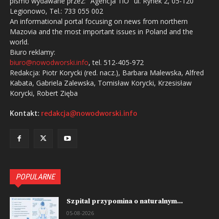
pismo wydawane przez: "Agencja TiO" ul. Rynek 2, 05-120
Legionowo, Tel.: 733 055 002
An informational portal focusing on news from northern
Mazovia and the most important issues in Poland and the
world.
Biuro reklamy:
biuro@nowodworski.info
, tel. 512-405-972
Redakcja: Piotr Korycki (red. nacz.), Barbara Malewska, Alfred
Kabata, Gabriela Zalewska, Tomisław Korycki, Krzesisław
Korycki, Robert Zięba
Kontakt:
redakcja@nowodworski.info
POPULARNE
Szpital przypomina o naturalnym...
05-08-2026