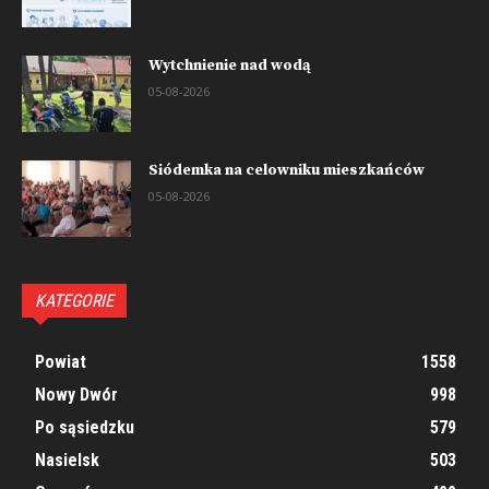
Wytchnienie nad wodą
05-08-2026
Siódemka na celowniku mieszkańców
05-08-2026
KATEGORIE
Powiat
1558
Nowy Dwór
998
Po sąsiedzku
579
Nasielsk
503