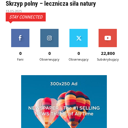
Skrzyp polny – lecznicza siła natury
13-05-2025
STAY CONNECTED
0
0
0
22,800
Fani
Obserwujący
Obserwujący
Subskrybujący