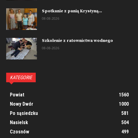
Spotkanie z panią Krystyną...
08-08-2026
Szkolenie z ratownictwa wodnego
08-08-2026
KATEGORIE
Powiat
1560
Nowy Dwór
1000
Po sąsiedzku
581
Nasielsk
504
Czosnów
499