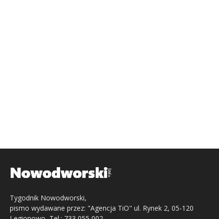
Tygodnik Nowodworski,
pismo wydawane przez: "Agencja TiO" ul. Rynek 2, 05-120
Legionowo, Tel.: 733 055 002