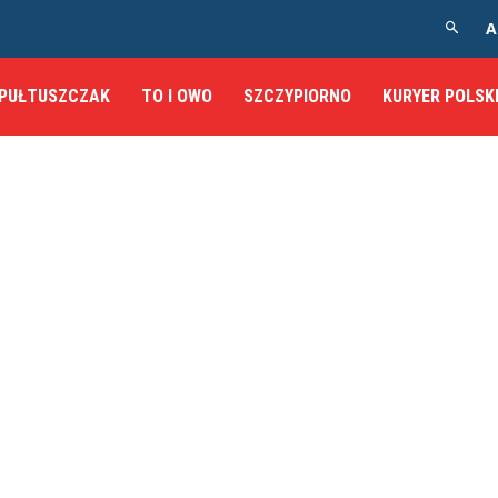
A
PUŁTUSZCZAK
TO I OWO
SZCZYPIORNO
KURYER POLSK