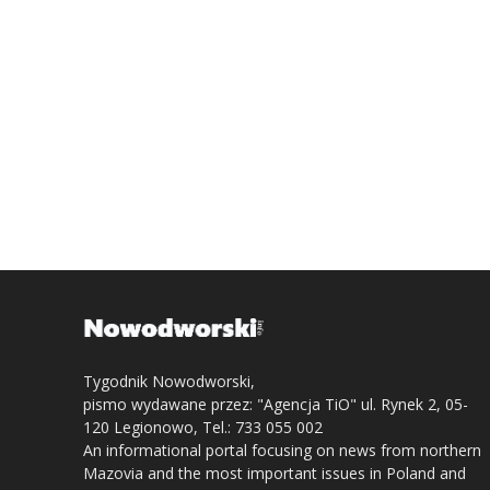
Tygodnik Nowodworski,
pismo wydawane przez: "Agencja TiO" ul. Rynek 2, 05-
120 Legionowo, Tel.: 733 055 002
An informational portal focusing on news from northern
Mazovia and the most important issues in Poland and