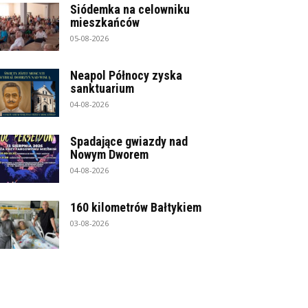
Siódemka na celowniku
mieszkańców
05-08-2026
Neapol Północy zyska
sanktuarium
04-08-2026
Spadające gwiazdy nad
Nowym Dworem
04-08-2026
160 kilometrów Bałtykiem
03-08-2026