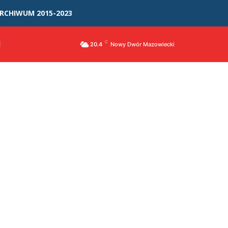
RCHIWUM 2015-2023
I
C
20.4
Nowy Dwór Mazowiecki