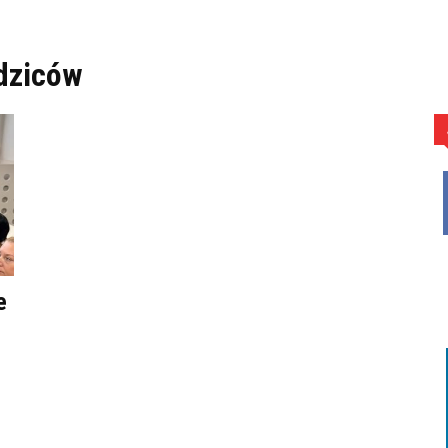
odziców
e