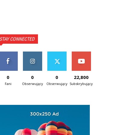
STAY CONNECTED
0
0
0
22,800
Fani
Obserwujący
Obserwujący
Subskrybujący