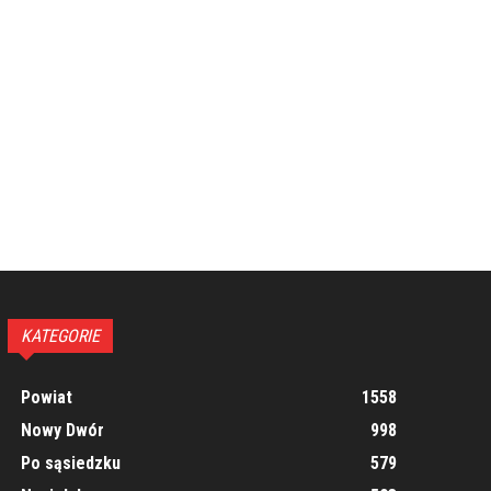
KATEGORIE
Powiat
1558
Nowy Dwór
998
Po sąsiedzku
579