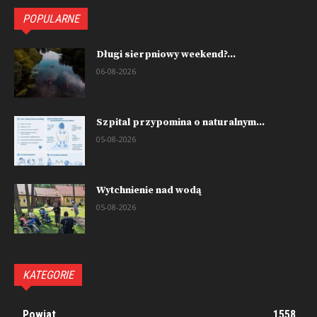
POPULARNE
Długi sierpniowy weekend?...
06-08-2026
Szpital przypomina o naturalnym...
05-08-2026
Wytchnienie nad wodą
05-08-2026
KATEGORIE
Powiat
1558