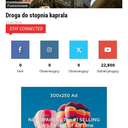
Pomiechówek
Droga do stopnia kaprala
15-03-2026
STAY CONNECTED
0
0
0
22,800
Fani
Obserwujący
Obserwujący
Subskrybujący