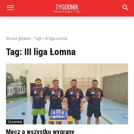
TYGODNIK
Nowodworski
Strona główna
Tagi
III liga Łomna
Tag:
III liga Łomna
Czosnów
Mecz o wszystko wygrany