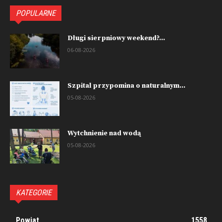
POPULARNE
Długi sierpniowy weekend?...
06-08-2026
Szpital przypomina o naturalnym...
05-08-2026
Wytchnienie nad wodą
05-08-2026
KATEGORIE
Powiat
1558