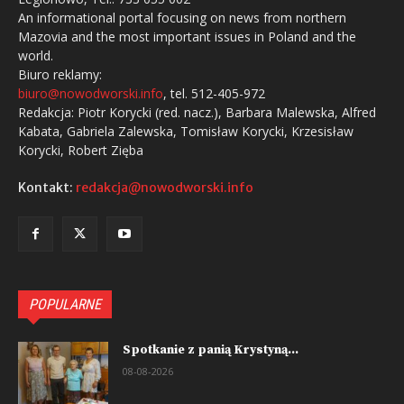
An informational portal focusing on news from northern
Mazovia and the most important issues in Poland and the
world.
Biuro reklamy:
biuro@nowodworski.info
, tel. 512-405-972
Redakcja: Piotr Korycki (red. nacz.), Barbara Malewska, Alfred
Kabata, Gabriela Zalewska, Tomisław Korycki, Krzesisław
Korycki, Robert Zięba
Kontakt:
redakcja@nowodworski.info
POPULARNE
Spotkanie z panią Krystyną...
08-08-2026