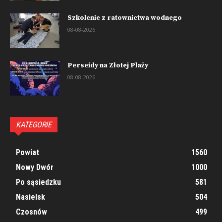
Szkolenie z ratownictwa wodnego
08-08-2026
Perseidy na Złotej Plaży
08-08-2026
KATEGORIE
Powiat
1560
Nowy Dwór
1000
Po sąsiedzku
581
Nasielsk
504
Czosnów
499