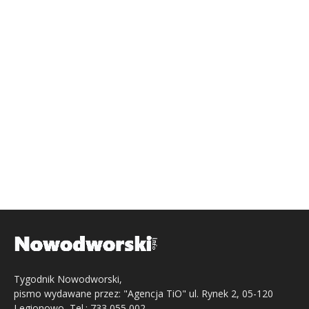
Tygodnik Nowodworski,
pismo wydawane przez: "Agencja TiO" ul. Rynek 2, 05-120
Legionowo, Tel.: 733 055 002