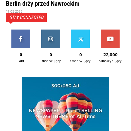
Berlin drży przed Nawrockim
19-05-2025
STAY CONNECTED
0
0
0
22,800
Fani
Obserwujący
Obserwujący
Subskrybujący